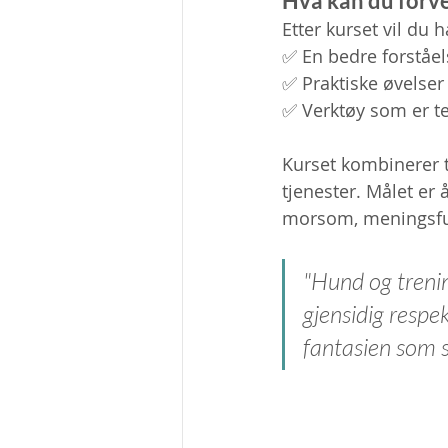
Hva kan du forv
Etter kurset vil du h
✅ En bedre forståel
✅ Praktiske øvelse
✅ Verktøy som er tes
Kurset kombinerer te
tjenester. Målet er 
morsom, meningsful
"Hund og treni
gjensidig respe
fantasien som s