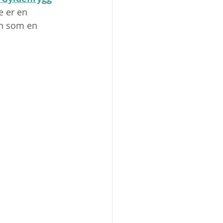
e er en 
in som en 