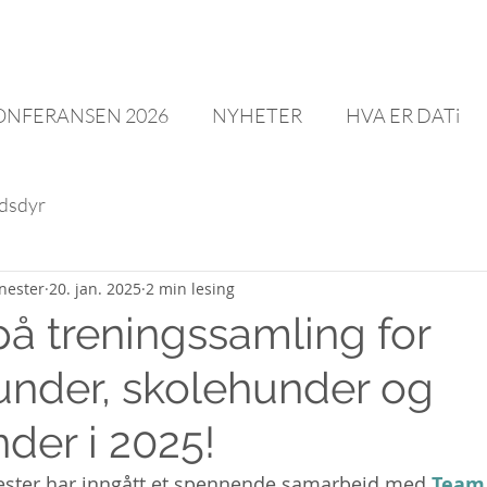
ONFERANSEN 2026
NYHETER
HVA ER DATi
dsdyr
enester
20. jan. 2025
2 min lesing
på treningssamling for
nder, skolehunder og
der i 2025!
nester har inngått et spennende samarbeid med 
Team