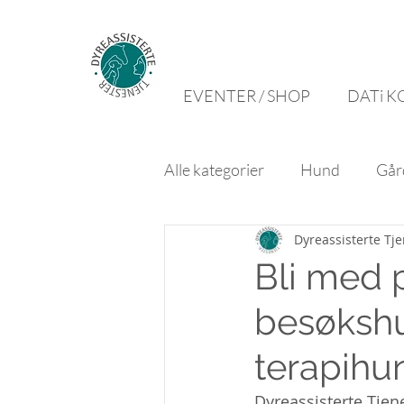
EVENTER / SHOP
DATi K
Alle kategorier
Hund
Går
Dyreassisterte Tj
Bli med 
besøkshu
terapihun
Dyreassisterte Tje