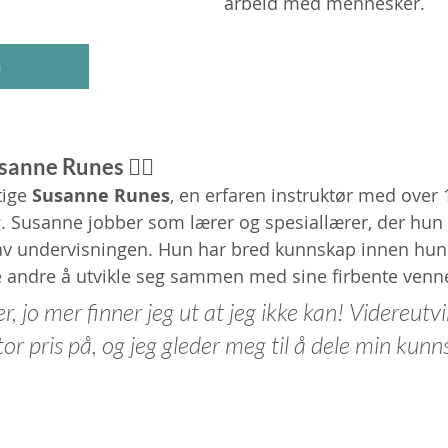
arbeid med mennesker.
G
anne Runes 🐕‍🦺
ige 
Susanne Runes
, en erfaren instruktør med over 1
 Susanne jobber som lærer og spesiallærer, der hun 
av undervisningen. Hun har bred kunnskap innen hun
e andre å utvikle seg sammen med sine firbente venn
r, jo mer finner jeg ut at jeg ikke kan! Videreutvi
stor pris på, og jeg gleder meg til å dele min kun