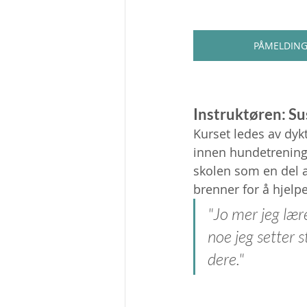
PÅMELDIN
Instruktøren: Sus
Kurset ledes av dykt
innen hundetrening.
skolen som en del 
brenner for å hjelp
"Jo mer jeg lære
noe jeg setter 
dere."