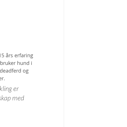
5 års erfaring 
bruker hund i 
deadferd og 
er.
kling er 
nskap med 