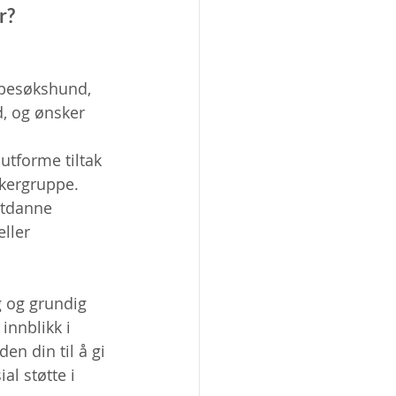
r?
besøkshund, 
, og ønsker 
utforme tiltak 
ukergruppe.
tdanne 
ller 
 og grundig 
 innblikk i 
n din til å gi 
al støtte i 