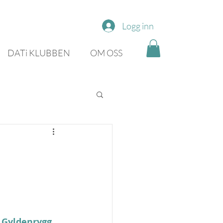
Logg inn
DATi KLUBBEN
OM OSS
 Gyldenrygg