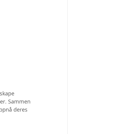
 skape 
pper. Sammen 
oppnå deres 