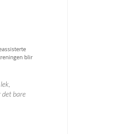
eassisterte 
reningen blir 
lek, 
 det bare 