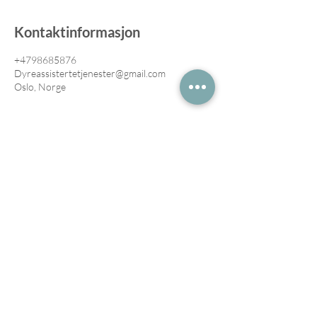
Kontaktinformasjon
+4798685876
Dyreassistertetjenester@gmail.com
Oslo, Norge
Hovedkontor
Evjetangen 101
1570 Dilling
Kontakt
Kathrine@dyreassistertetjenester.no
+47 98685876
Org. nr.
930362573