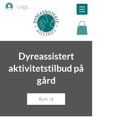
Logg inn
Dyreassistert
aktivitetstilbud på
gård
Book nå