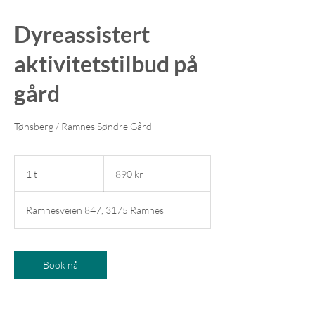
Dyreassistert
aktivitetstilbud på
gård
Tønsberg / Ramnes Søndre Gård
890
norske
1 t
1
890 kr
kroner
Ramnesveien 847, 3175 Ramnes
Book nå