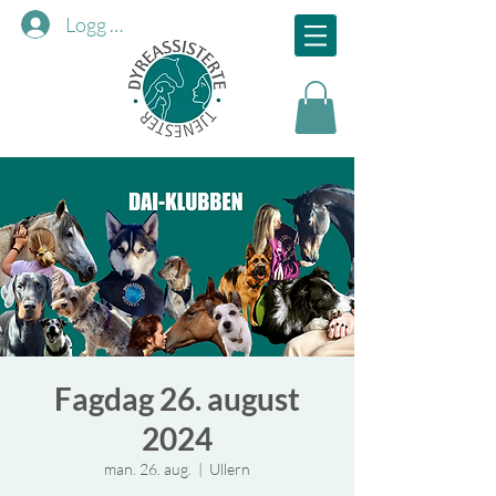
Logg inn
Fagdag 26. august
2024
man. 26. aug.
  |  
Ullern