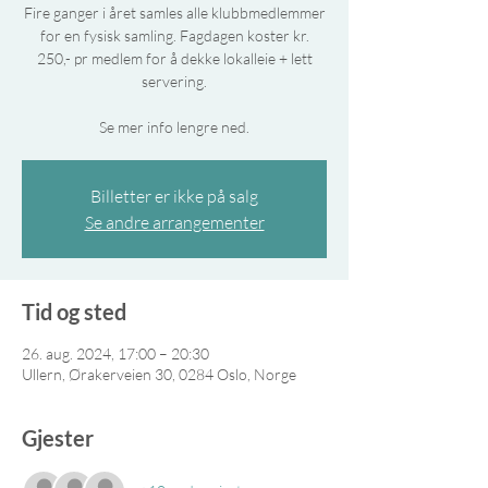
Fire ganger i året samles alle klubbmedlemmer
for en fysisk samling. Fagdagen koster kr.
250,- pr medlem for å dekke lokalleie + lett
servering.
Se mer info lengre ned.
Billetter er ikke på salg
Se andre arrangementer
Tid og sted
26. aug. 2024, 17:00 – 20:30
Ullern, Ørakerveien 30, 0284 Oslo, Norge
Gjester