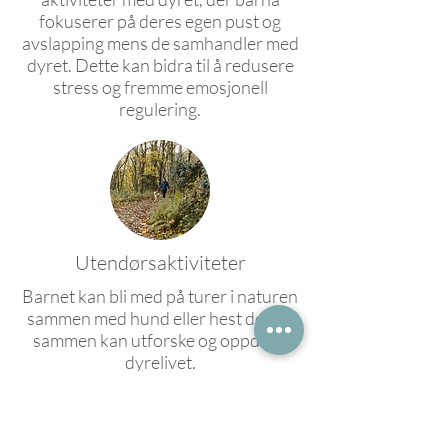
fokuserer på deres egen pust og
avslapping mens de samhandler med
dyret. Dette kan bidra til å redusere
stress og fremme emosjonell
regulering.
Utendørsaktiviteter
Barnet kan bli med på turer i naturen
sammen med hund eller hest der de
sammen kan utforske og oppdage
dyrelivet.
Miljøarbeideren/terapauten kan
forklare barnet om forskjellige arter,
deres egenskaper og habitater.