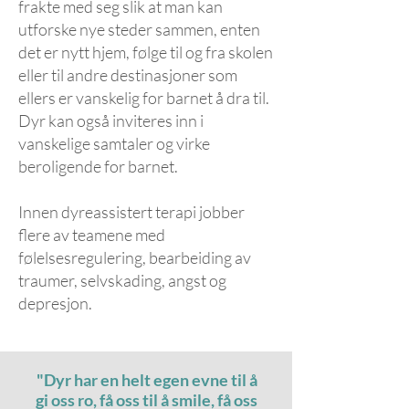
frakte med seg slik at man kan
utforske nye steder sammen, enten
det er nytt hjem, følge til og fra skolen
eller til andre destinasjoner som
ellers er vanskelig for barnet å dra til.
Dyr kan også inviteres inn i
vanskelige samtaler og virke
beroligende for barnet.
Innen dyreassistert terapi jobber
flere av teamene med
følelsesregulering, bearbeiding av
traumer, selvskading, angst og
depresjon.
"Dyr har en helt egen evne til å
gi oss ro, få oss til å smile, få oss