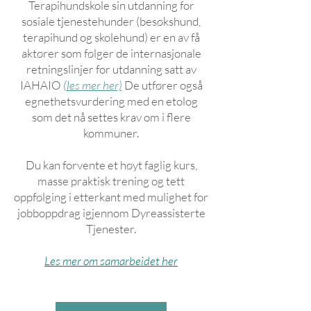
Terapihundskole sin utdanning for
sosiale tjenestehunder (besøkshund,
terapihund og skolehund) er en av få
aktører som følger de internasjonale
retningslinjer for utdanning satt av
IAHAIO
(
l
es mer her)
De utfører også
egnethetsvurdering med en etolog
som det nå settes krav om i flere
kommuner.
Du kan forvente et høyt faglig kurs,
masse praktisk trening og tett
oppfølging i etterkant med mulighet for
jobboppdrag igjennom Dyreassisterte
Tjenester.
Les mer om samarbeidet her