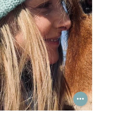
sykehus Arendal skjer det noe merkbart idet
Chewie entrer rommet. Samtaler stopper opp.
Blikk løftes. En hånd strekker seg forsiktig
frem. Noen smiler for første gang på lenge. –
«Hun er en lykkepille på fire bein,» sier eieren
hennes stille. Chewie er terapihund. Sammen
med sin fører er hun en del av DATi Klubben ,
et nettverk for mennesker som bruker dyr i
terapeutisk og pedagogisk arbeid. F