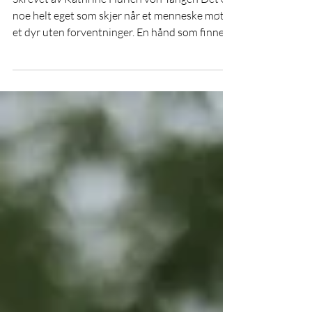
DATi Klubben fyller 3 år
Skrevet av Kathrine Hurlen von Tangen Det er
noe helt eget som skjer når et menneske møter
et dyr uten forventninger. En hånd som finner
pelsen til en rolig hund. Lyden av hestehover
mot grus. Et barn som plutselig tør å smile
mens geitene nysgjerrig følger etter i fjøset.
Små øyeblikk som kanskje virker enkle utenfra
— men som kan bety alt for den som står midt i
dem. For tre år siden startet jeg DATi Klubben
med en idé om å samle mennesker som jobber
med dyreassisterte tjen