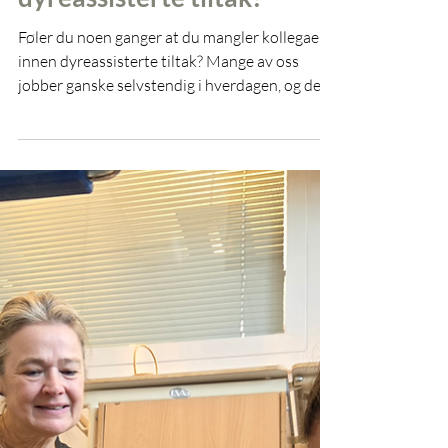
2 min lesing
Savner du kollegaer innen
dyreassisterte tiltak?
Føler du noen ganger at du mangler kollegaer
innen dyreassisterte tiltak? Mange av oss
jobber ganske selvstendig i hverdagen, og det
er ikke alltid så lett å ha noen å sparre med
faglig. Nettopp derfor er fagdager i DATi
Klubben en så fin møteplass. Her kan du møte
andre som jobber med det samme som deg,
stille spørsmål, dele erfaringer, få inspirasjon –
og ikke minst kjenne på fellesskapet i et miljø
av likesinnede :-D Klubbens fagdager Fire
ganger i året samles klubbmedle