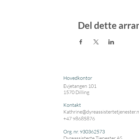
Del dette arr
Hovedkontor
Evjetangen 101
1570 Dilling
Kontakt
Kathrine@dyreassistertetjenester.
+47 98685876
Org. nr. 930362573
Dyreassisterte Tjenester AS