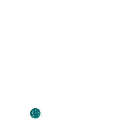
Nyheter
Medlemskonto (Logg inn)
Klær & tilbehør