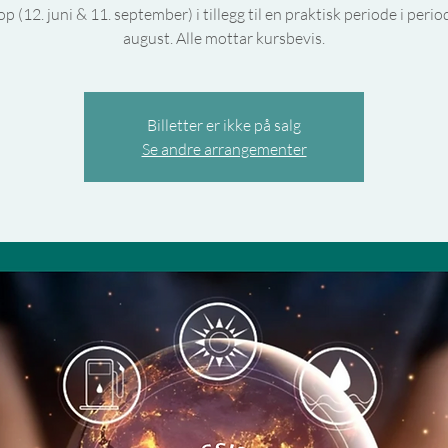
 (12. juni & 11. september) i tillegg til en praktisk periode i perio
august. Alle mottar kursbevis.
Billetter er ikke på salg
Se andre arrangementer