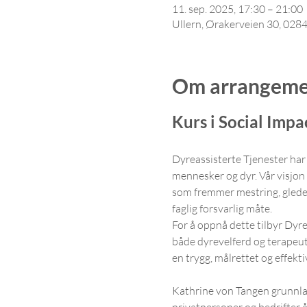
11. sep. 2025, 17:30 – 21:00
Ullern, Ørakerveien 30, 028
Om arrangeme
Kurs i Social Imp
Dyreassisterte Tjenester har
mennesker og dyr. Vår visjon e
som fremmer mestring, glede 
faglig forsvarlig måte.
For å oppnå dette tilbyr Dyr
både dyrevelferd og terapeu
en trygg, målrettet og effekti
Kathrine von Tangen grunnla 
privatpersoner og bedrifter å