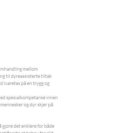
samhandling mellom 
g til dyreassisterte tiltak 
 ivaretas på en trygg og 
 med spesialkompetanse innen 
mennesker og dyr skjer på 
gjøre det enklere for både 
ntifiserte et behov for økt 