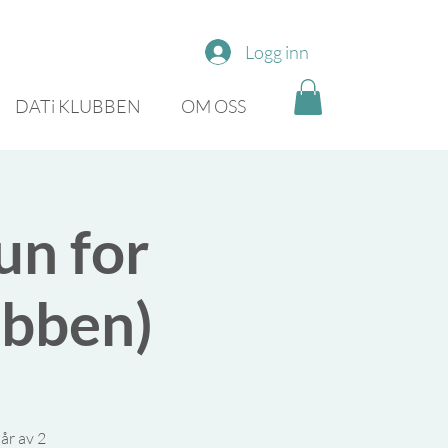
Logg inn
DATi KLUBBEN
OM OSS
un for
ubben)
år av 2