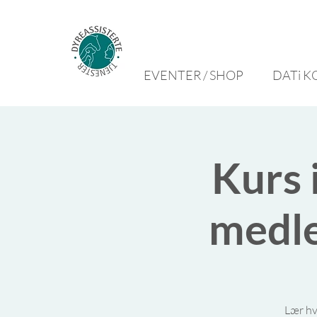
EVENTER / SHOP
DATi K
Kurs 
medle
Lær hv