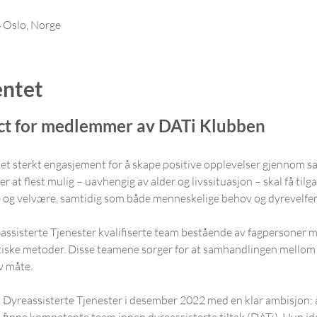
4 Oslo, Norge
ntet
act for medlemmer av DATi Klubben
 et sterkt engasjement for å skape positive opplevelser gjennom 
r at flest mulig – uavhengig av alder og livssituasjon – skal få tilgan
og velvære, samtidig som både menneskelige behov og dyrevelferd
eassisterte Tjenester kvalifiserte team bestående av fagpersoner
tiske metoder. Disse teamene sørger for at samhandlingen mellom 
v måte.
Dyreassisterte Tjenester i desember 2022 med en klar ambisjon: å 
 finne kompetente team innen dyreassisterte tiltak (DATi). Hun ide