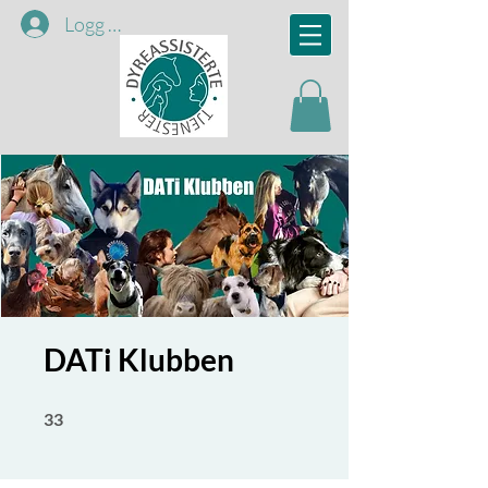
Logg inn
DATi Klubben
33 undefined
33