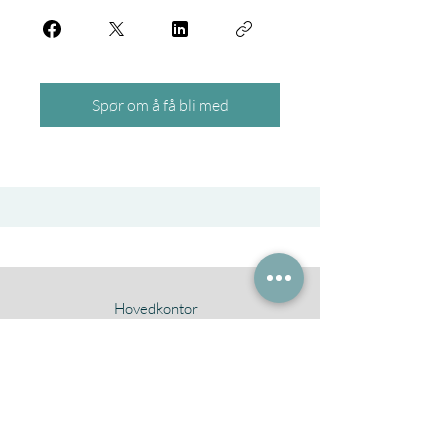
Spør om å få bli med
Hovedkontor
Evjetangen 101
1570 Dilling
Kontakt
Kathrine@dyreassistertetjenester.no
+47 98685876