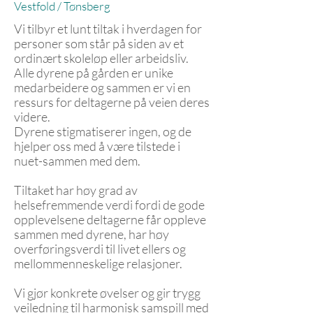
Vestfold / Tønsberg
Vi tilbyr et lunt tiltak i hverdagen for
personer som står på siden av et
ordinært skoleløp eller arbeidsliv.
Alle dyrene på gården er unike
medarbeidere og sammen er vi en
ressurs for deltagerne på veien deres
videre.
Dyrene stigmatiserer ingen, og de
hjelper oss med å være tilstede i
nuet-sammen med dem.
Tiltaket har høy grad av
helsefremmende verdi fordi de gode
opplevelsene deltagerne får oppleve
sammen med dyrene, har høy
overføringsverdi til livet ellers og
mellommenneskelige relasjoner.
Vi gjør konkrete øvelser og gir trygg
veiledning til harmonisk samspill med