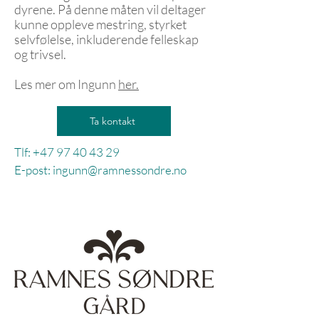
dyrene. På denne måten vil deltager
kunne oppleve mestring, styrket
selvfølelse, inkluderende felleskap
og trivsel.
Les mer om Ingunn
her.
Ta kontakt
Tlf:
+47 97 40 43 29
E-post: ingunn@ramnessondre.no
Foto: