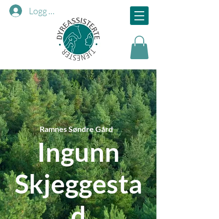
Logg inn
Ramnes Søndre Gård
Ingunn
Skjeggesta
d