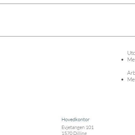
Ut
Me
Arb
Mer
Hovedkontor
Evjetangen 101
1570 Dilling