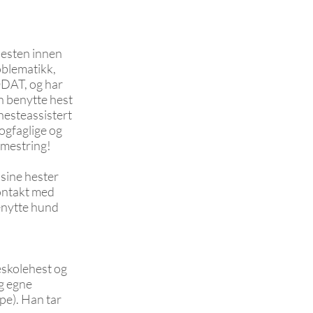
nesten innen
oblematikk,
ODAT, og har
an benytte hest
 hesteassistert
ogfaglige og
g mestring!
 sine hester
kontakt med
benytte hund
eskolehest og
og egne
pe). Han tar