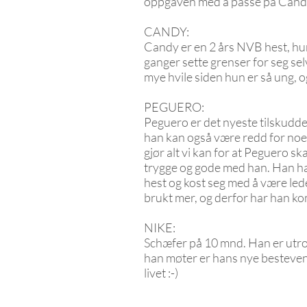
oppgaven med å passe på Candy 
CANDY:
Candy er en 2 års NVB hest, hun
ganger sette grenser for seg sel
mye hvile siden hun er så ung, 
PEGUERO:
Peguero er det nyeste tilskuddet 
han kan også være redd for noen 
gjør alt vi kan for at Peguero sk
trygge og gode med han. Han har 
hest og kost seg med å være le
brukt mer, og derfor har han ko
NIKE:
Schæfer på 10 mnd. Han er utroli
han møter er hans nye bestevenn
livet :-)