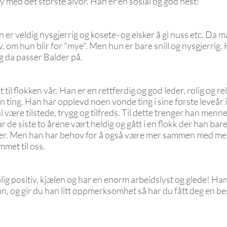
med det største alvor. Han er en sosial og god hest!
 er veldig nysgjerrig og kosete- og elsker å gi nuss etc. Da
v, om hun blir for "mye". Men hun er bare snill og nysgjerrig
og da passer Balder på.
til flokken vår. Han er en rettferdig og god leder, rolig og re
ting. Han har opplevd noen vonde ting i sine første leveår i
al være tilstede, trygg og tilfreds. Til dette trenger han men
de siste to årene vært heldig og gått i en flokk der han bar
der. Men han har behov for å også være mer sammen med me
mmet til oss.
g positiv, kjælen og har en enorm arbeidslyst og glede! Han 
, og gir du han litt oppmerksomhet så har du fått deg en b