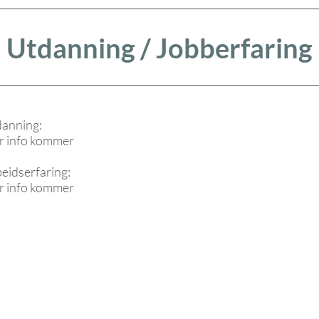
Utdanning / Jobberfaring
danning:
r info kommer
eidserfaring:
 info kommer
Hva er DATi?
Hjem
Barnevern
Vår historie
Pedagog
ikk
DATi Konferansen