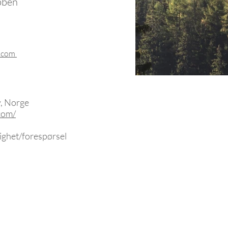
bben
a.com
, Norge
com/
dighet/forespørsel