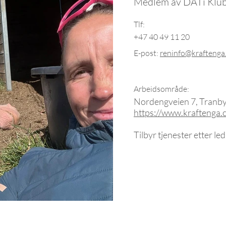
Medlem av DATi Klu
Tlf:
+47 40 49 11 20
E-post:
ren
info@krafteng
Arbeidsområde:
Nordengveien 7, Tranby
https://www.kraftenga.
Tilbyr tjenester etter le