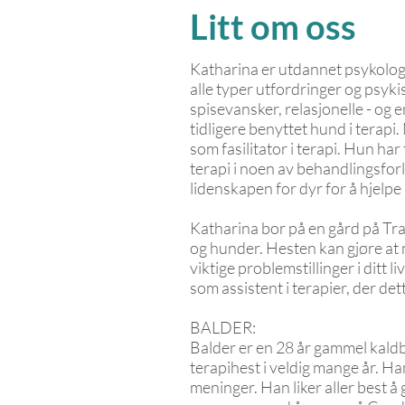
Litt om oss
Katharina er utdannet psykologs
alle typer utfordringer og psy
spisevansker, relasjonelle - o
tidligere benyttet hund i terapi
som fasilitator i terapi. Hun har
terapi i noen av behandlingsfor
lidenskapen for dyr for å hjelpe 
Katharina bor på en gård på Tra
og hunder. Hesten kan gjøre at
viktige problemstillinger i ditt
som assistent i terapier, der de
BALDER:
Balder er en 28 år gammel kaldb
terapihest i veldig mange år. Ha
meninger. Han liker aller best 