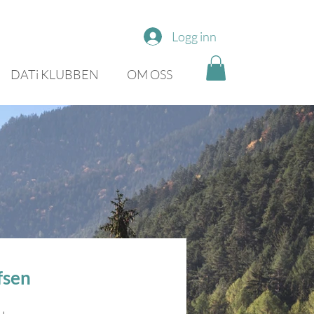
Logg inn
DATi KLUBBEN
OM OSS
fsen