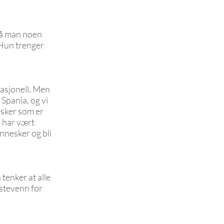
 må man noen
. Hun trenger
lasjonell. Men
 Spania, og vi
nesker som er
e har vært
nnesker og bli
tenker at alle
estevenn for