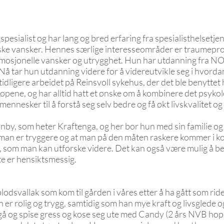
pesialist og har lang og bred erfaring fra spesialisthelsetje
kiske vansker. Hennes særlige interesseområder er traumepr
g emosjonelle vansker og utrygghet. Hun har utdanning fra N
. Nå tar hun utdanning videre for å videreutvikle seg i hvord
 tidligere arbeidet på Reinsvoll sykehus, der det ble benyttet
løpene, og har alltid hatt et ønske om å kombinere det psykol
mennesker til å forstå seg selv bedre og få økt livskvalitet o
nby, som heter Kraftenga, og her bor hun med sin familie og
 man er tryggere og at man på den måten raskere kommer i 
 liv, som man kan utforske videre. Det kan også være mulig å 
tte er hensiktsmessig.
lodsvallak som kom til gården i våres etter å ha gått som rid
n er rolig og trygg, samtidig som han mye kraft og livsglede 
å gå og spise gress og kose seg ute med Candy (2 års NVB hop