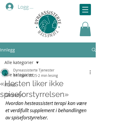
Logg inn
Innlegg
Alle kategorier
Dyreassisterte Tjenester
Alle kategorier
31. mars 2025
2 min lesing
«Hesten liker ikke
Hund
spiseforstyrrelsen»
Gårdsdyr
Hvordan hesteassistert terapi kan være 
et verdifullt supplement i behandlingen 
av spiseforstyrrelser.