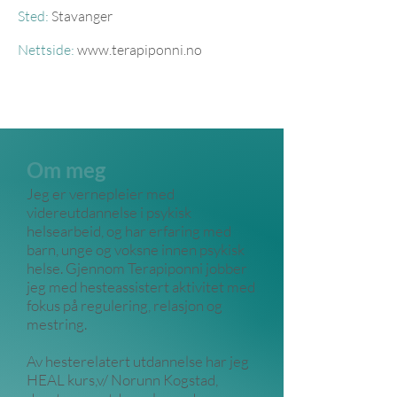
Sted:
Stavanger
Nettside:
www.terapiponni.no
Om meg
Jeg er vernepleier med
videreutdannelse i psykisk
helsearbeid, og har erfaring med
barn, unge og voksne innen psykisk
helse. Gjennom Terapiponni jobber
jeg med hesteassistert aktivitet med
fokus på regulering, relasjon og
mestring.
Av hesterelatert utdannelse har jeg
HEAL kurs,v/ Norunn Kogstad,