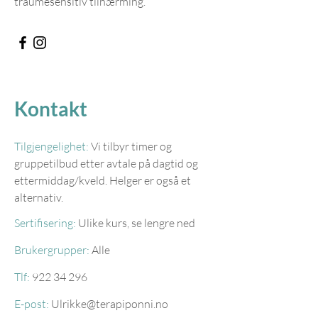
traumesensitiv tilnærming.
Kontakt
Tilgjengelighet:
Vi tilbyr timer og
gruppetilbud etter avtale på dagtid og
ettermiddag/kveld. Helger er også et
alternativ.
Sertifisering:
Ulike kurs, se lengre ned
Brukergrupper:
Alle
Tlf:
922 34 296
E-post:
Ulrikke@terapiponni.no