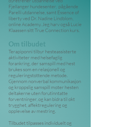
dyretrener utdannelse ved
Fjellanger hundesenter, pågående
Parelli utdannelse, samt Essence of
liberty ved Dr. Nadine Lindblom,
online Academy. Jeg harv også Lucie
Klaassen sitt True Connection kurs.
Om tilbudet
Terapiponni tilbyr hesteassisterte
aktiviteter med helsefaglig
forankring, der samspill med hest
brukes som en relasjonell og
reguleringstøttende metode.
Gjennom nonverbal kommunikasjon
og kroppslig samspill møter hesten
deltakerne uten forutinntatte
forventninger, og kan bidra til økt
trygghet, affektregulering og
opplevelse av mestring.
Tilbudet tilpasses individuelt og