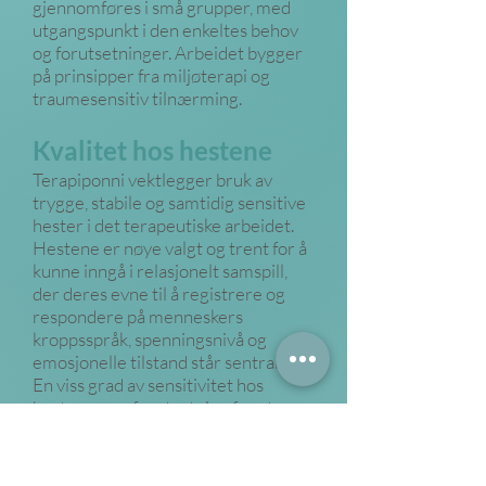
gjennomføres i små grupper, med
utgangspunkt i den enkeltes behov
og forutsetninger. Arbeidet bygger
på prinsipper fra miljøterapi og
traumesensitiv tilnærming.
Kvalitet hos hestene
Terapiponni vektlegger bruk av
trygge, stabile og samtidig sensitive
hester i det terapeutiske arbeidet.
Hestene er nøye valgt og trent for å
kunne inngå i relasjonelt samspill,
der deres evne til å registrere og
respondere på menneskers
kroppsspråk, spenningsnivå og
emosjonelle tilstand står sentralt.
En viss grad av sensitivitet hos
hesten er en forutsetning for at
samspillet skal ha terapeutisk verdi.
Hestens respons gir deltakerne
umiddelbar og ærlig feedback, som