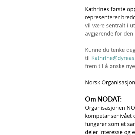
Kathrines første op
representerer bredde
vil være sentralt i 
avgjørende for den 
Kunne du tenke deg å
til 
Kathrine@dyreass
frem til å ønske n
Norsk Organisasjon 
Om NODAT:
Organisasjonen NOD
kompetansenivået o
fungerer som et sam
deler interesse og 