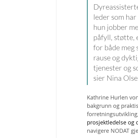
Dyreassisterte
leder som har 
hun jobber me
påfyll, støtte
for både meg s
rause og dykti
tjenester og s
sier Nina Olse
Kathrine Hurlen v
bakgrunn og praktis
forretningsutvikling,
prosjektledelse og 
navigere NODAT gj