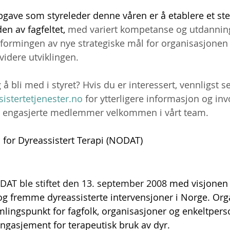
pgave som styreleder denne våren er å etablere et ste
n av fagfeltet, 
med variert kompetanse og utdannin
utformingen av nye strategiske mål for organisasjonen 
videre utviklingen.
 bli med i styret? Hvis du er interessert, vennligst s
istertetjenester.no
 for ytterligere informasjon og invo
ye engasjerte medlemmer velkommen i vårt team.
for Dyreassistert Terapi (NODAT)
AT ble stiftet den 13. september 2008
 med visjonen
g fremme dyreassisterte intervensjoner i Norge. Org
lingspunkt for fagfolk, organisasjoner og enkeltper
engasjement for terapeutisk bruk av dyr. 