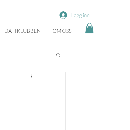
Logg inn
DATi KLUBBEN
OM OSS