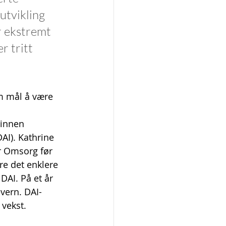
utvikling 
r ekstremt 
r tritt 
m mål å være 
 innen 
AI). Kathrine 
r Omsorg før 
re det enklere 
DAI. På et år 
vern. DAI-
 vekst.