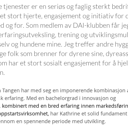
 tjenester er en seriøs og faglig sterkt bedri
et stort hjerte, engasjement og initiativ for d
d og for. Som medlem av DAI-klubben får jeg
, erfaringsutveksling, trening og utviklingsmu
elv og hundene mine. Jeg treffer andre hygge
ge folk som brenner for dyrene sine, dyreass
om har et stort sosialt engasjement for å hje
n. 
on Tangen har med seg en imponerende kombinasjon 
k erfaring. Med en bachelorgrad i innovasjon og 
 
kombinert med en bred erfaring innen markedsførin
oppstartsvirksomhet, 
har Kathrine et solid fundament
ennom en spennende periode med utvikling.