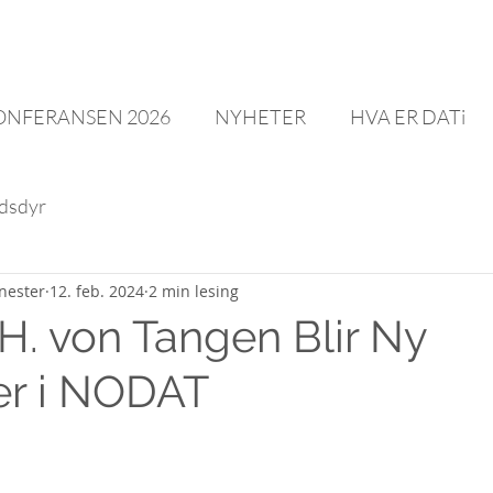
ONFERANSEN 2026
NYHETER
HVA ER DATi
dsdyr
enester
12. feb. 2024
2 min lesing
 H. von Tangen Blir Ny
er i NODAT