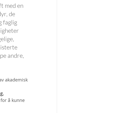
ft med en 
yr, de 
 faglig 
ligheter 
lige, 
isterte 
lpe andre, 
av akademisk 
g, 
 for å kunne 