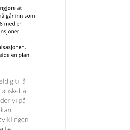
ngjøre at 
nå går inn som 
08 med en 
ensjoner.
nisasjonen. 
eide en plan 
dig til å 
 ønsket å 
der vi på 
 kan 
viklingen 
erte 