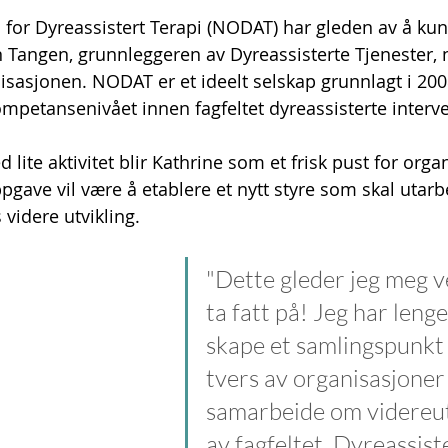
for Dyreassistert Terapi (NODAT) har gleden av å kun
 Tangen, grunnleggeren av Dyreassisterte Tjenester, 
nisasjonen. NODAT er et ideelt selskap grunnlagt i 20
mpetansenivået innen fagfeltet dyreassisterte interv
 lite aktivitet blir Kathrine som et frisk pust for orga
ave vil være å etablere et nytt styre som skal utarb
videre utvikling. 
"Dette gleder jeg meg vel
ta fatt på! Jeg har lenge
skape et samlingspunkt 
tvers av organisasjoner
samarbeide om videreut
av fagfeltet. Dyreassist