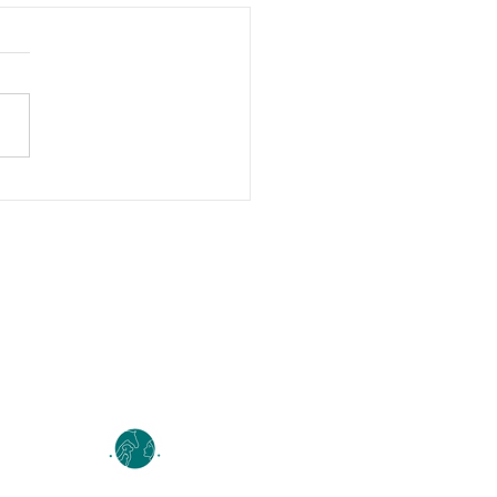
er du kollegaer innen
ssisterte tiltak?
Nyheter
Medlemskonto (Logg inn)
Klær & tilbehør