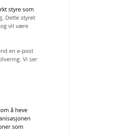
rkt styre som 
g
. 
Dette styret 
og vil være 
end en e-post 
lvering. Vi ser 
 om å heve 
anisasjonen 
soner som 