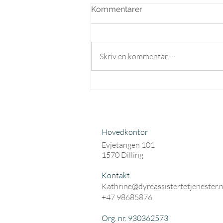
Kommentarer
Skriv en kommentar …
DATi Klubben fyller 3 år
Hovedkontor
Evjetangen 101
1570 Dilling
Kontakt
Kathrine@dyreassistertetjenester.
+47 98685876
Org. nr. 930362573